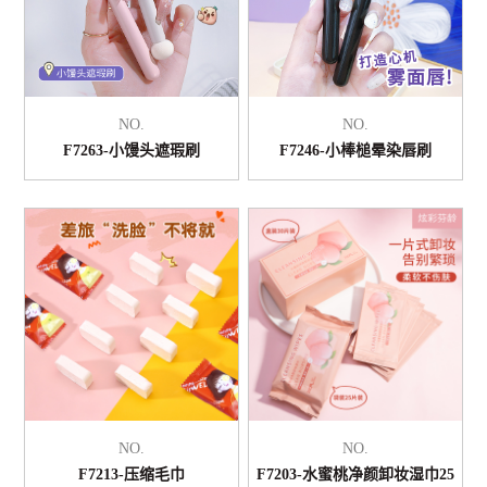
NO.
NO.
F7263-小馒头遮瑕刷
F7246-小棒槌晕染唇刷
NO.
NO.
F7213-压缩毛巾
F7203-水蜜桃净颜卸妆湿巾25