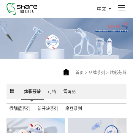
中文
首页
>
品牌系列
>
炫彩芬龄
炫彩芬龄
可绮
雪玛丽
微醺蓝系列
新芬龄系列
摩登系列